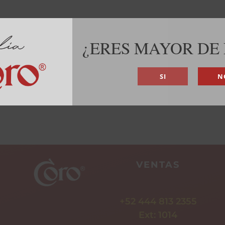
¿ERES MAYOR DE
SI
N
VENTAS
+52 444 813 2355
Ext: 1014