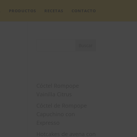
A
PRODUCTOS
RECETAS
CONTACTO
Entradas
recientes
Cóctel Rompope
Vainilla Citrus
Cóctel de Rompope
Capuchino con
Expresso
Hotcakes de avena con