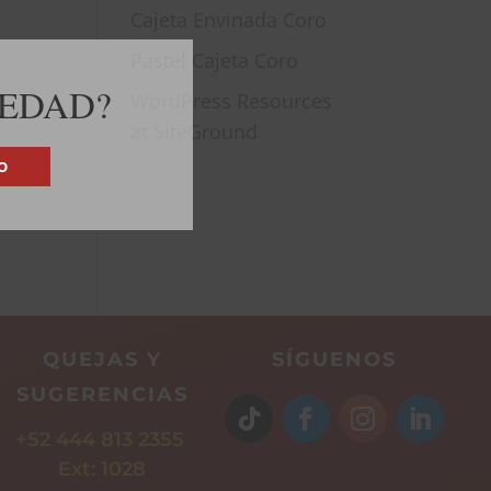
Cajeta Envinada Coro
Pastel Cajeta Coro
 EDAD?
WordPress Resources
at SiteGround
O
Comentarios
recientes
QUEJAS Y
SÍGUENOS
SUGERENCIAS
+52 444 813 2355
Ext: 1028