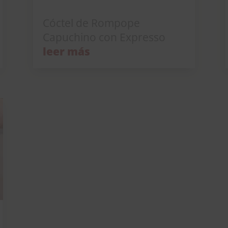
Cóctel de Rompope Capuchino con Expresso
Cóctel de Rompope
Capuchino con Expresso
leer más