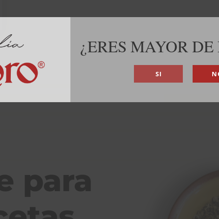
¿ERES MAYOR DE
SI
N
e para
cetas