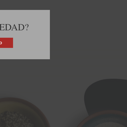
 EDAD?
O