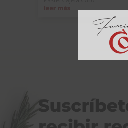
Pastel Cajeta Coro
leer más
Suscríbet
recibir re